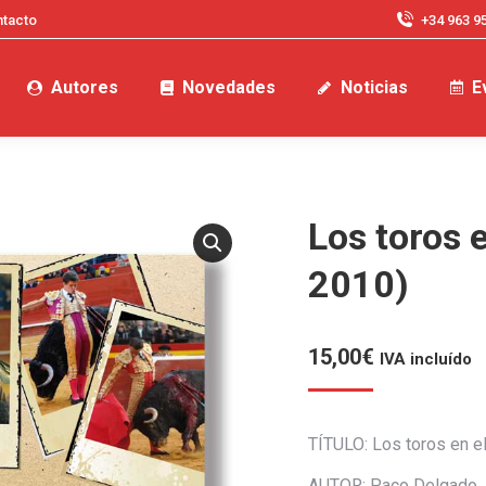
tacto
+34 963 9
Autores
Novedades
Noticias
E
Los toros 
2010)
15,00
€
IVA incluído
TÍTULO: Los toros en e
AUTOR: Paco Delgado