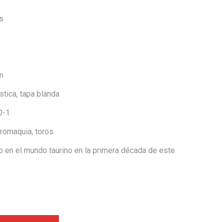
s
m
ica, tapa blanda
0-1
omaquia, toros
 en el mundo taurino en la primera década de este