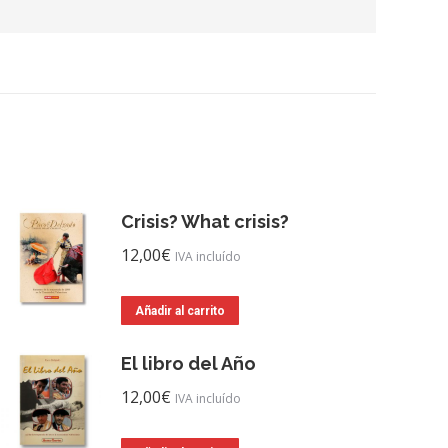
Crisis? What crisis?
12,00
€
IVA incluído
Añadir al carrito
El libro del Año
12,00
€
IVA incluído