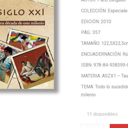
COLECCIÓN: Especiale
EDICIÓN: 2010
PÁG.: 357
TAMAÑO: 122,5X22,5c
ENCUADERNACIÓN: Rúst
ISBN: 978-84-938399-
MATERIA: ASZX1 – Taur
TEMA: Todo lo sucedido
milenio
11 disponibles
Los