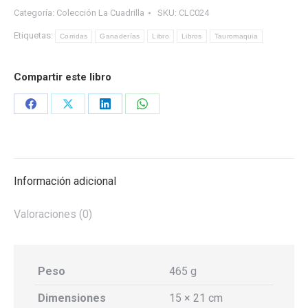
Categoría:
Colección La Cuadrilla
SKU:
CLC024
cantidad
Etiquetas:
Corridas
Ganaderías
Libro
Libros
Tauromaquia
Compartir este libro
Share
Share
Share
Share
on
on
on
on
Facebook
X
LinkedIn
WhatsApp
Información adicional
Valoraciones (0)
Peso
465 g
Dimensiones
15 × 21 cm