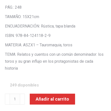
PÁG.: 248
TAMAÑO: 15X21cm
ENCUADERNACIÓN: Rústica, tapa blanda
ISBN: 978-84-124118-2-9
MATERIA: ASZX1 – Tauromaquia, toros
TEMA: Relatos y cuentos con un común denominador: los
toros y su gran influjo en los protagonistas de cada
historia
249 disponibles
Sueños
Añadir al carrito
de
gloria