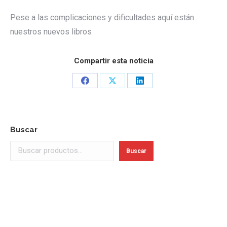
Pese a las complicaciones y dificultades aquí están
nuestros nuevos libros
Compartir esta noticia
Share
Share
Share
on
on
on
Facebook
X
LinkedIn
Buscar
Buscar