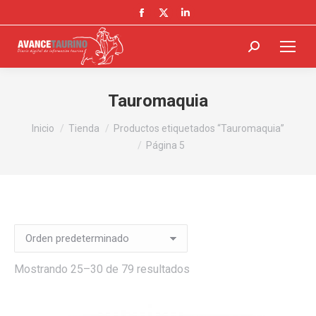
Facebook
X
Linkedin
page
page
page
opens
opens
opens
Buscar:
in
in
in
new
new
new
Tauromaquia
window
window
window
Estás aquí:
Inicio
Tienda
Productos etiquetados “Tauromaquia”
Página 5
Mostrando 25–30 de 79 resultados